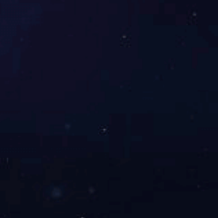
新闻资讯
资质荣誉
联系我们
方案
公司新闻
荣誉证书
联系我们
方案
技术支持
专利证书
理方案