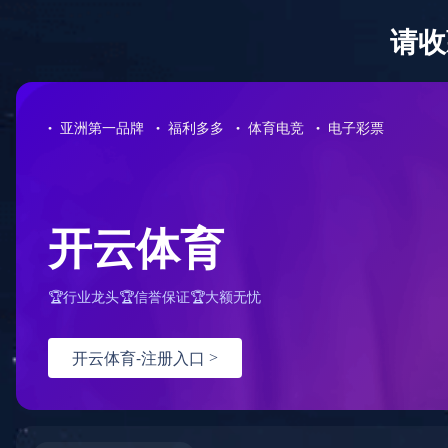
您好，欢迎访问开云(中国)官方！
开云
关于智皓

再生资源设备

集团
官方
网站