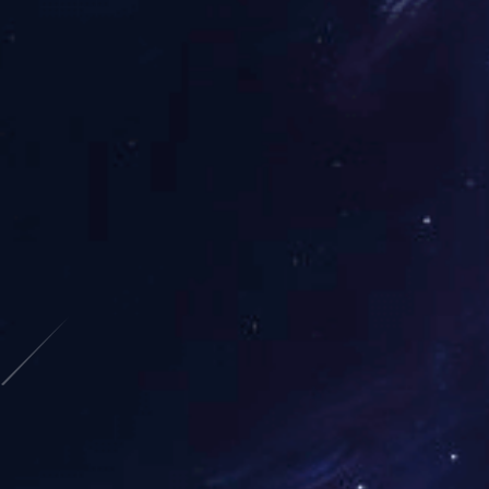
开标时间:2023年04月19日(北京时间)
开标地点:开标1室(郑州市农业路29号海特大厦502)
成交人:开云(中国)官方
金属打包机定制安装工程:开云(中国)官方
河北万忠环保技术服务有限公司
河北万忠环保技术服务有限公司
2023年04月19日
上一篇：
废旧金属回收：带动了社会的需求